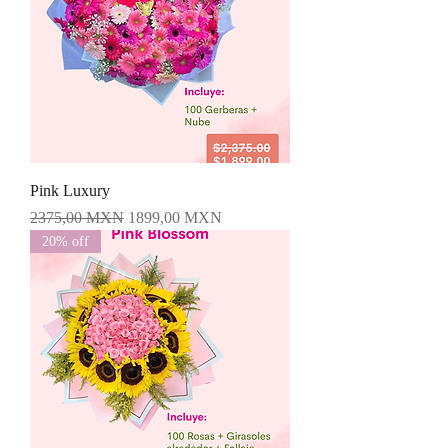
Pink Luxury
Precio
Precio de oferta
2375,00 MXN
1899,00 MXN
20% off