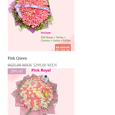
Pink Queen
Precio
Precio de oferta
6625,00 MXN
5299,00 MXN
20% off