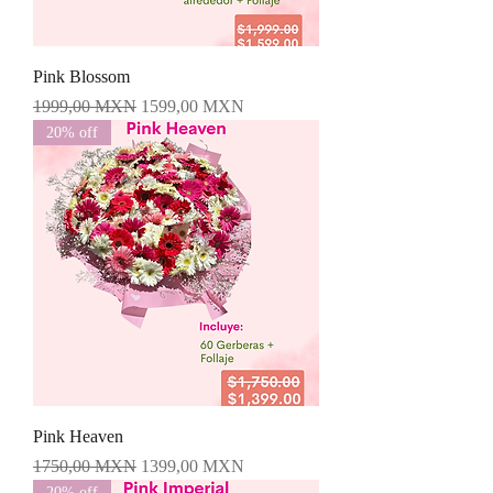
Pink Blossom
Precio
Precio de oferta
1999,00 MXN
1599,00 MXN
20% off
Pink Heaven
Precio
Precio de oferta
1750,00 MXN
1399,00 MXN
20% off