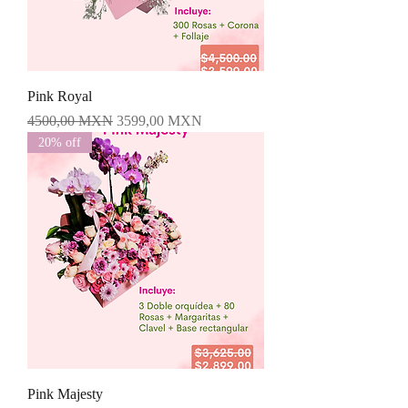
Pink Royal
Precio
Precio de oferta
4500,00 MXN
3599,00 MXN
20% off
Pink Majesty