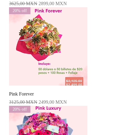
Precio
Precio de oferta
3625,00 MXN
2899,00 MXN
20% off
Pink Forever
Precio
Precio de oferta
3125,00 MXN
2499,00 MXN
20% off