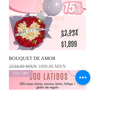
BOUQUET DE AMOR
Precio
Precio de oferta
2234,00 MXN
1899,00 MXN
15% OFF