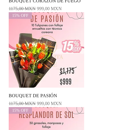
BOUQUET CORAZÓN DE FUEGO
Precio
Precio de oferta
1175,00 MXN
999,00 MXN
15% OFF
BOUQUET DE PASIÓN
Precio
Precio de oferta
1175,00 MXN
999,00 MXN
15% OFF