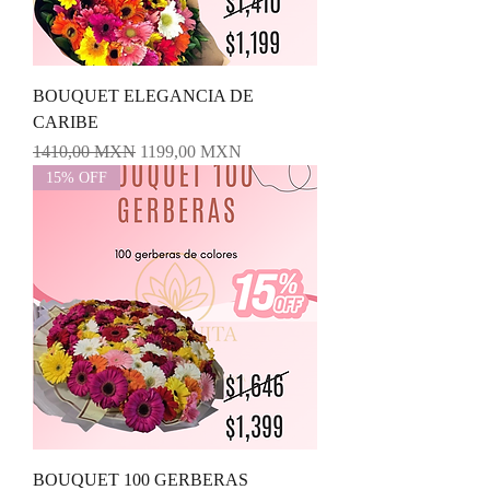
BOUQUET ELEGANCIA DE
CARIBE
Precio
Precio de oferta
1410,00 MXN
1199,00 MXN
15% OFF
BOUQUET 100 GERBERAS