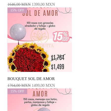
Precio
Precio de oferta
1646,00 MXN
1399,00 MXN
15% OFF
BOUQUET SOL DE AMOR
Precio
Precio de oferta
1764,00 MXN
1499,00 MXN
15% OFF