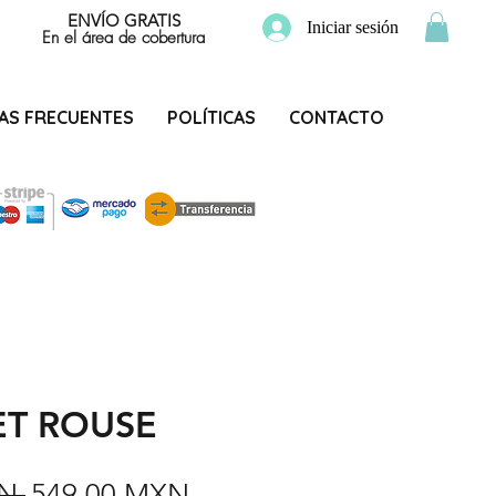
ENVÍO GRATIS
Iniciar sesión
En el área de cobertura
AS FRECUENTES
POLÍTICAS
CONTACTO
T ROUSE
Precio
Precio
N 
549,00 MXN