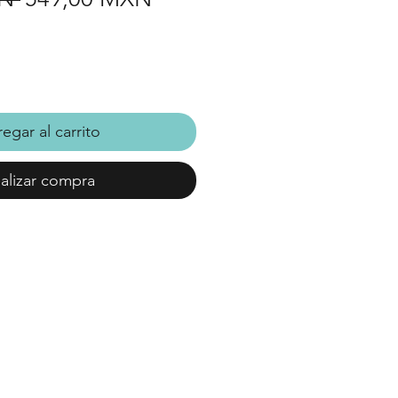
de
oferta
egar al carrito
alizar compra