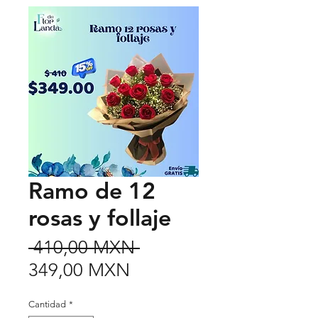
Ramo de 12
rosas y follaje
Precio
 410,00 MXN 
Precio
349,00 MXN
de
Cantidad
*
oferta