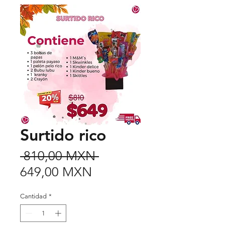
Surtido rico
Precio
 810,00 MXN 
Precio
649,00 MXN
de
Cantidad
*
oferta