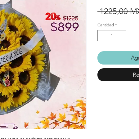
 1225,00 M
Cantidad
*
Agr
Re
este ramo es perfecto para traer un