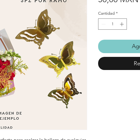
Cantidad
*
Agr
Re
rfecta para realzar la belleza de cualquier