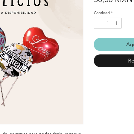
Cantidad
*
Agr
Re
de los ramos para poder darle un toque